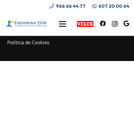
966 66 44 77
607 20 00 64
© Eurosistemas Elche. Diseñado por
Aledasoft
Política de Privacidad
Política de Cookies