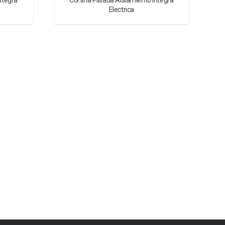
ntegra
Cortina Plisada Aislamiento Integra
Electrica