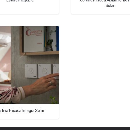
Estore Plegable
Cortina Plisada Aislamiento I
Solar
rtina Plisada Integra Solar